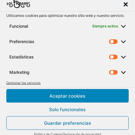
Utilizamos cookies para optimizar nuestro sitio web y nuestro servicio.
Funcional
Siempre activo
Hazte Soci@ de % Mares y
Preferencias
disfruta en familia de las
actividades y deportes más
Estadísticas
divertidos en un espacio
privilegiado y único a metros
Marketing
del Mar Mediterráneo.
Gestionar los servicios
Aceptar cookies
Hazte Socio/a
Solo funcionales
La elegante
Guardar preferencias
diversión junto
Política de Cookies
Declaración de privacidad