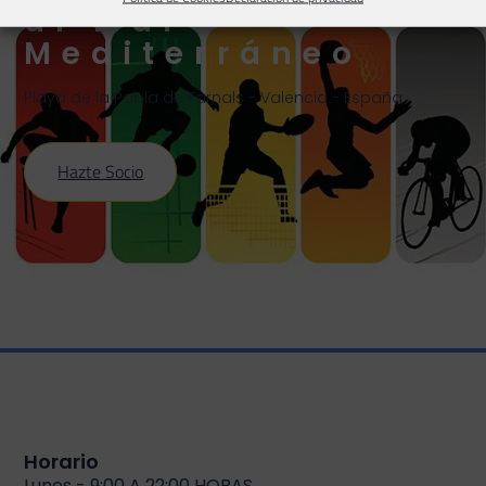
al Mar
Mediterráneo
Playa de la Pobla de Farnals - Valencia - España
Hazte Socio
Horario
Lunes - 9:00 A 22:00 HORAS